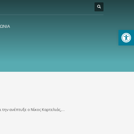
ΝΩΝΙΑ
Ανοίξτε
αι την ανέπτυξε ο Νίκος Καρτελιάς,…