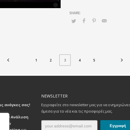
1
2
4
5
3
NEWSLETTER
ς ανάγκες σας!
Εγγραφείτε στο newsletter μας για να ενημερώνε
άμεσα για τα νέα και τις προσφορές μας.
ο στην
Ανάλυση
ν
,
Web
 Marketing
και