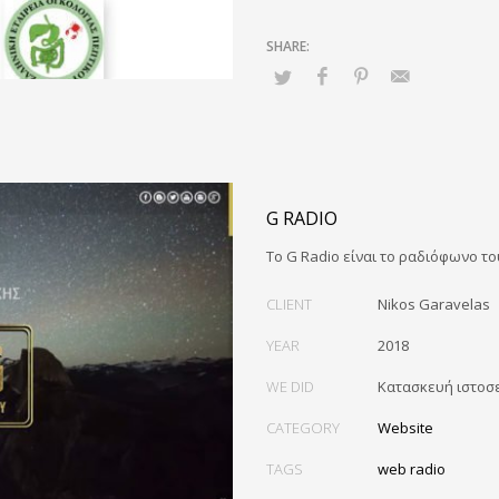
G RADIO
Το G Radio είναι το ραδιόφωνο 
CLIENT
Nikos Garavelas
YEAR
2018
WE DID
Κατασκευή ιστοσ
CATEGORY
Website
TAGS
web radio