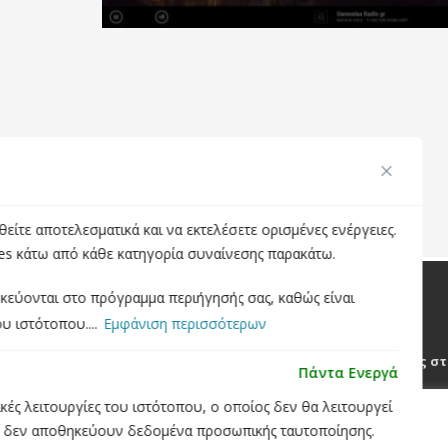
ίτε αποτελεσματικά και να εκτελέσετε ορισμένες ενέργειες.
ies κάτω από κάθε κατηγορία συναίνεσης παρακάτω.
κεύονται στο πρόγραμμα περιήγησής σας, καθώς είναι
υ ιστότοπου....
Εμφάνιση περισσότερων
ΣΧΕΤΙΚΑ ΜΕ ΤΗΝ INSPIRE WEB
Τεχνολογία & φρέσκες ιδέες προσαρμοσμένες στι
Πάντα Ενεργά
Είμαστε ένα γραφείο παροχής υπηρεσιών εξειδικευμέν
σικές λειτουργίες του ιστότοπου, ο οποίος δεν θα λειτουργεί
Σεβόμαστε την ιδιωτικότητά σας
Απαιτήσεων & Σχεδιασμό
,
Ανάπτυξη ιστοσελίδω
ά δεν αποθηκεύουν δεδομένα προσωπικής ταυτοποίησης.
Development
,
Custom Εφαρμογών
και
apps
,
Digital