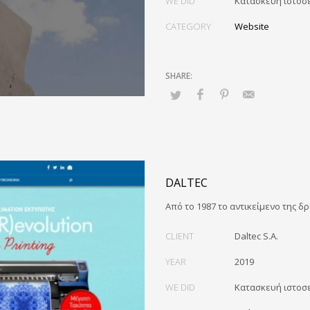
WE DID
Κατασκευή ιστοσ
CATEGORY
Website
DALTEC
Από το 1987 το αντικείμενο της δ
CLIENT
Daltec S.A.
YEAR
2019
WE DID
Κατασκευή ιστοσ