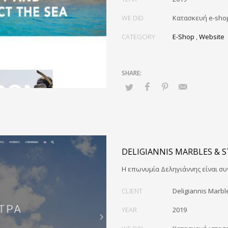
WE DID
Κατασκευή e-sho
CATEGORY
E-Shop
,
Website
DELIGIANNIS MARBLES & 
Η επωνυμία Δεληγιάννης είναι συ
CLIENT
Deligiannis Marbl
YEAR
2019