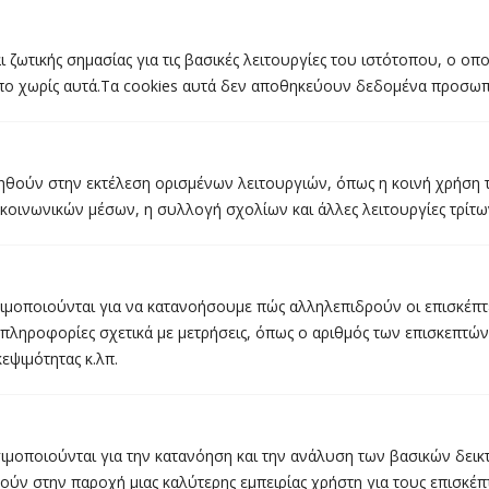
ι ζωτικής σημασίας για τις βασικές λειτουργίες του ιστότοπου, ο οπ
ο χωρίς αυτά.Τα cookies αυτά δεν αποθηκεύουν δεδομένα προσωπι
Ticket Plus
Website
οηθούν στην εκτέλεση ορισμένων λειτουργιών, όπως η κοινή χρήση
κοινωνικών μέσων, η συλλογή σχολίων και άλλες λειτουργίες τρίτω
ΤΕΧΝΟΛΟΓΙΕΣ
ιμοποιούνται για να κατανοήσουμε πώς αλληλεπιδρούν οι επισκέπτε
 πληροφορίες σχετικά με μετρήσεις, όπως ο αριθμός των επισκεπτώ
εψιμότητας κ.λπ.
ιμοποιούνται για την κατανόηση και την ανάλυση των βασικών δει
ούν στην παροχή μιας καλύτερης εμπειρίας χρήστη για τους επισκέπτ