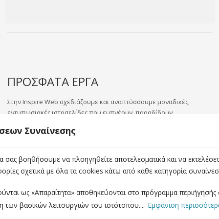
ΠΡΟΣΦΑΤΑ ΕΡΓΑ
Στην Inspire Web σχεδιάζουμε και αναπτύσσουμε μοναδικές,
εντυπωσιακές ιστοσελίδες που εμπνέουν, παραδίδουν
αποτελέσματα και διαρκούν στον χρόνο! Περιηγηθείτε στο portfolio
σεων Συναίνεσης
μας
α σας βοηθήσουμε να πλοηγηθείτε αποτελεσματικά και να εκτελέσετε
ορίες σχετικά με όλα τα cookies κάτω από κάθε κατηγορία συναίνε
ούνται ως «Απαραίτητα» αποθηκεύονται στο πρόγραμμα περιήγησής σ
η των βασικών λειτουργιών του ιστότοπου....
Εμφάνιση περισσότε