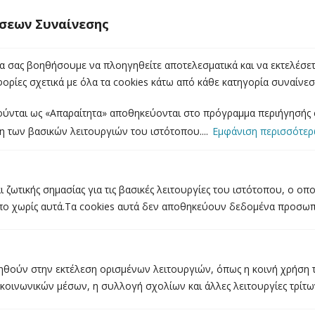
Εγγραφείτε στο newsletter μας για να ενημερώνεστε άμεσα για τα
σεων Συναίνεσης
νέα και τις προσφορές μας.
α σας βοηθήσουμε να πλοηγηθείτε αποτελεσματικά και να εκτελέσετε
ορίες σχετικά με όλα τα cookies κάτω από κάθε κατηγορία συναίνε
ούνται ως «Απαραίτητα» αποθηκεύονται στο πρόγραμμα περιήγησής σ
η των βασικών λειτουργιών του ιστότοπου....
Εμφάνιση περισσότε
ι ζωτικής σημασίας για τις βασικές λειτουργίες του ιστότοπου, ο οπ
ο χωρίς αυτά.Τα cookies αυτά δεν αποθηκεύουν δεδομένα προσωπι
ΕΠΙΚΟΙΝΩΝΙΑ
Email:
info@inspire-web.gr
οηθούν στην εκτέλεση ορισμένων λειτουργιών, όπως η κοινή χρήση
Διεύθυνση
κοινωνικών μέσων, η συλλογή σχολίων και άλλες λειτουργίες τρίτω
Φίλωνος 41, Πειραιάς 18531
Σεβόμαστε την ιδιωτικότητά σας